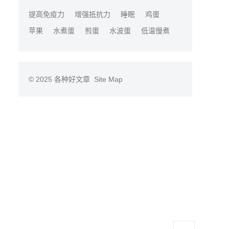
提高免疫力
增强抵抗力
睡眠
鸡蛋
苹果
水煮蛋
煎蛋
水波蛋
低温慢煮
© 2025
各种好文章
Site Map