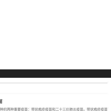
苗
接种的两种重要疫苗：带状疱疹疫苗和二十三价肺炎疫苗。带状疱疹疫苗