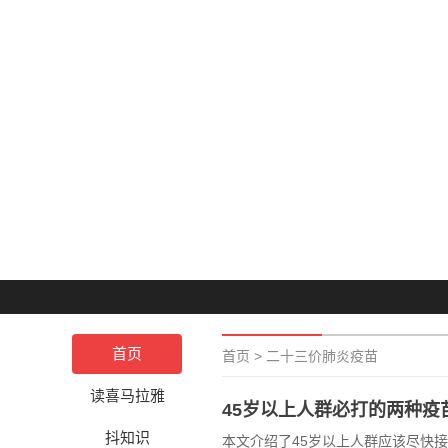
首页
首页
>
二十三价肺炎疫苗
读喜马拉雅
45岁以上人群必打的两种疫
抖知识
本文介绍了45岁以上人群应该尽快