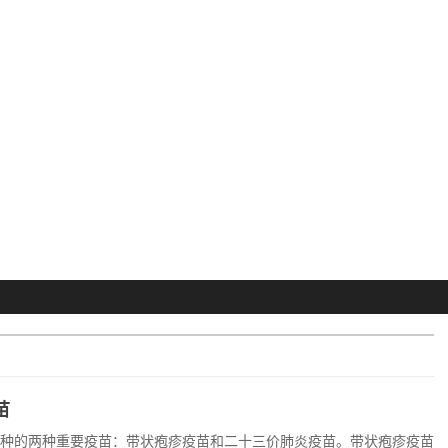
苗
接种的两种重要疫苗：带状疱疹疫苗和二十三价肺炎疫苗。带状疱疹疫苗