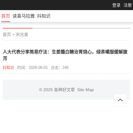
登录
注册
首页
读喜马拉雅
抖知识
首页
>
宋兆普
人大代表分享简易疗法：生姜蘸白糖治胃烧心，绿茶嚼服缓解腹
泻
抖知识
时间：2026-06-01
点击：246
© 2025
各种好文章
Site Map