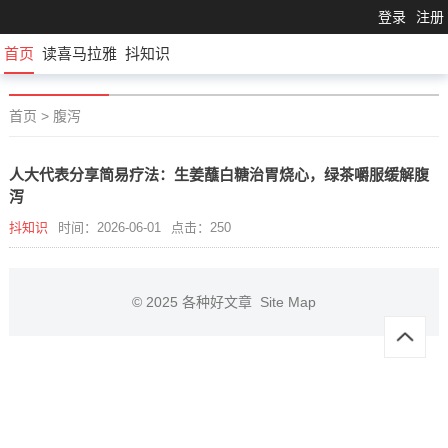
登录
注册
首页
读喜马拉雅
抖知识
首页
>
腹泻
人大代表分享简易疗法：生姜蘸白糖治胃烧心，绿茶嚼服缓解腹
泻
抖知识
时间：2026-06-01
点击：250
© 2025
各种好文章
Site Map