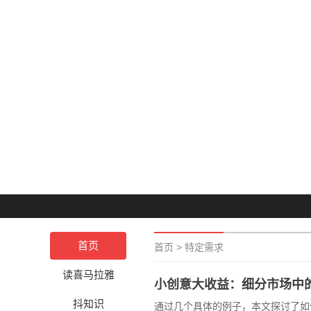
首页
首页
>
特定需求
读喜马拉雅
小创意大收益：细分市场中
抖知识
通过几个具体的例子，本文探讨了如