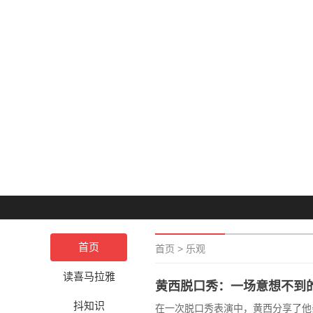
首页
首页
>
乐观
读喜马拉雅
黄西脱口秀：一场意想不到
抖知识
在一次脱口秀表演中，黄西分享了他