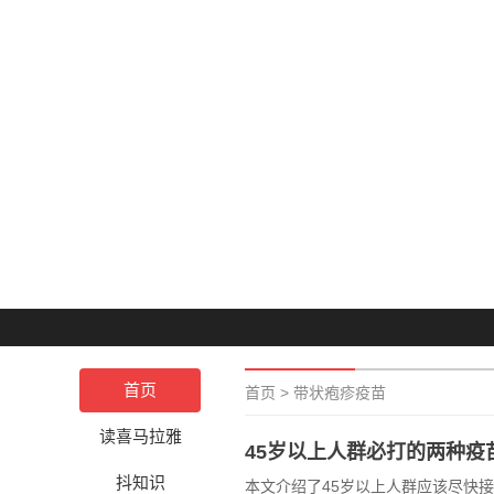
首页
首页
>
带状疱疹疫苗
读喜马拉雅
45岁以上人群必打的两种疫
抖知识
本文介绍了45岁以上人群应该尽快