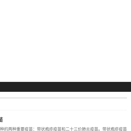
苗
接种的两种重要疫苗：带状疱疹疫苗和二十三价肺炎疫苗。带状疱疹疫苗