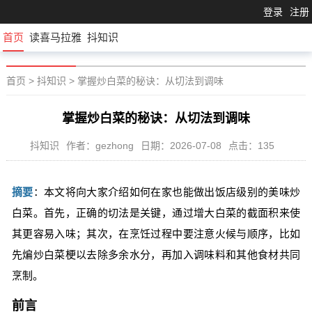
登录
注册
首页
读喜马拉雅
抖知识
首页
>
抖知识
>
掌握炒白菜的秘诀：从切法到调味
掌握炒白菜的秘诀：从切法到调味
抖知识
作者：gezhong
日期：2026-07-08
点击：135
摘要
：本文将向大家介绍如何在家也能做出饭店级别的美味炒
白菜。首先，正确的切法是关键，通过增大白菜的截面积来使
其更容易入味；其次，在烹饪过程中要注意火候与顺序，比如
先煸炒白菜梗以去除多余水分，再加入调味料和其他食材共同
烹制。
前言