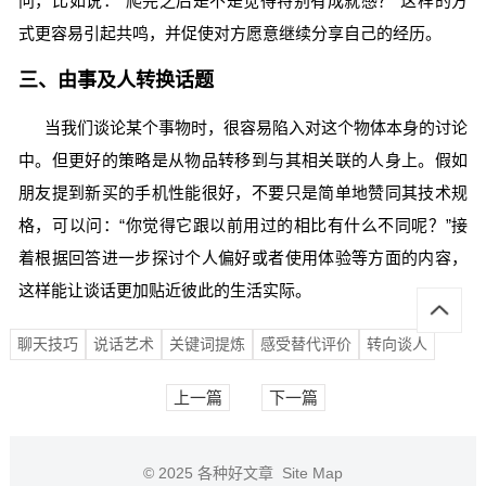
问，比如说：“爬完之后是不是觉得特别有成就感？”这样的方
式更容易引起共鸣，并促使对方愿意继续分享自己的经历。
三、由事及人转换话题
当我们谈论某个事物时，很容易陷入对这个物体本身的讨论
中。但更好的策略是从物品转移到与其相关联的人身上。假如
朋友提到新买的手机性能很好，不要只是简单地赞同其技术规
格，可以问：“你觉得它跟以前用过的相比有什么不同呢？”接
着根据回答进一步探讨个人偏好或者使用体验等方面的内容，
这样能让谈话更加贴近彼此的生活实际。
聊天技巧
说话艺术
关键词提炼
感受替代评价
转向谈人
上一篇
下一篇
© 2025
各种好文章
Site Map