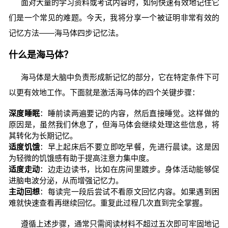
面对大量的学习资料或考试内容时，如何快速有效地记住它
们是一个常见的难题。今天，我将分享一个被证明非常有效的
记忆方法——海马体四步记忆法。
什么是海马体？
海马体是大脑中负责形成新记忆的部分，它在特定条件下可
以更有效地工作。下面就是激活海马体的四个关键步骤：
深度睡眠
：睡前读两遍要记的内容，然后直接睡觉。这样做的
原因是，虽然我们休息了，但海马体会继续处理这些信息，将
其转化为长期记忆。
适度饥饿
：早上起床后不要立即吃早餐，先进行晨读。这是因
为轻微的饥饿感有助于提高注意力集中度。
适度走动
：边走边读书，比如在房间里踱步。身体活动能够促
进脑电波分泌，从而增强记忆力。
主动回想
：每读完一段后尝试不看原文回忆内容。如果遇到困
难就快速查看再继续回忆。重复此过程几次直到完全掌握。
遵循上述步骤，通常只需阅读材料不超过五次即可牢固地记