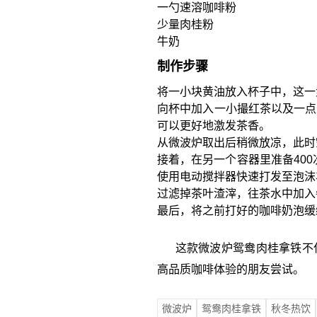
一勺速溶咖啡粉
少量肉桂粉
牛奶
制作步骤
将一小块黄油放入杯子中，这一
向杯中加入一小撮红茶以及一点
可以更好地激发茶香。
从微波炉取出后稍微放凉，此时
接着，在另一个容器里准备400
使用电动搅拌器快速打发至泡沫
过滤掉茶叶渣滓，往茶水中加入
最后，将之前打好的咖啡奶泡缓
这款微波炉鸳鸯肉桂拿铁不仅
高品质咖啡体验的朋友尝试。
微波炉
鸳鸯肉桂拿铁
秋冬热饮