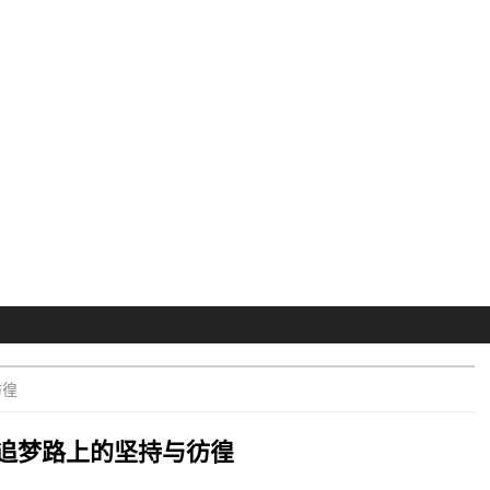
彷徨
追梦路上的坚持与彷徨