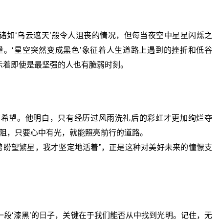
如‘乌云遮天’般令人沮丧的情况，但每当夜空中星星闪烁之
。‘星空突然变成黑色’象征着人生道路上遇到的挫折和低谷
暗示着即使是最坚强的人也有脆弱时刻。
望。他明白，只有经历过风雨洗礼后的彩虹才更加绚烂夺
阻，只要心中有光，就能照亮前行的道路。
曾盼望繁星，我才坚定地活着”，正是这种对美好未来的憧憬支
‘漆黑’的日子，关键在于我们能否从中找到光明。记住，无