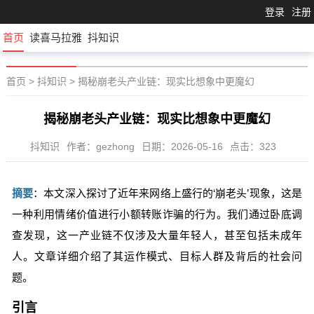
登录
注册
首页
读喜马拉雅
抖知识
首页
>
抖知识
>
揭秘崩老头产业链：现实比想象中更魔幻
揭秘崩老头产业链：现实比想象中更魔幻
抖知识
作者：gezhong
日期：2026-05-16
点击：323
摘要
：本文深入探讨了近年来网络上盛行的‘崩老头’现象，这是
一种利用情绪价值进行小额转账诈骗的行为。我们通过卧底调
查发现，这一产业链不仅涉及大量年轻人，甚至包括未成年
人。文章详细介绍了其运作模式、目标人群及背后的社会问
题。
引言