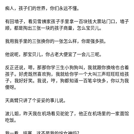
痴人，孩子们的世界，你们永远不懂。
有回墙子，看见雪姨家孩子手里拿一百块钱大票站门口，墙子
顺，都是掏出三张一块的孩子商量，怎么宝贝儿。
我用我手里的三张换你的一张怎么样，你是强多损。
他说呢，那宝贝儿，你占老大便宜了一会儿三呢。
反正还说，嗯，那那你学三生小狗狗叫，我就跟你换啥也合着
孩子。好虎既然喜欢狗，我就给你学一个大叫三声旺旺旺给孩
子，我好好笑。我说，哼，狗都知道一百笔伞快多，你以为我
傻呀。
天高臂只讲了个妥妥的事儿说。
波儿姐，昨天我在机场看见驼驼了，他正在机场里的一家面馆
吃饭。
我一看，哇塞，这不是我的坨女神吗？