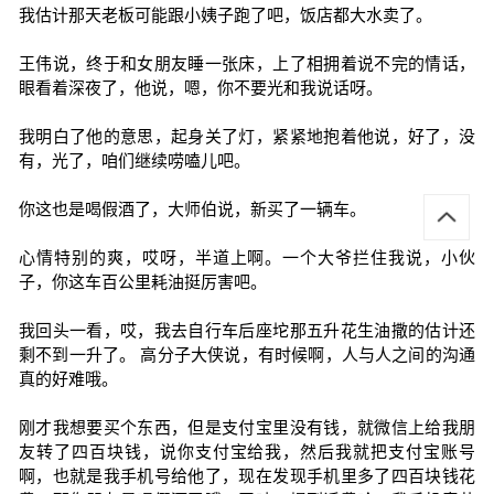
我估计那天老板可能跟小姨子跑了吧，饭店都大水卖了。
王伟说，终于和女朋友睡一张床，上了相拥着说不完的情话，
眼看着深夜了，他说，嗯，你不要光和我说话呀。
我明白了他的意思，起身关了灯，紧紧地抱着他说，好了，没
有，光了，咱们继续唠嗑儿吧。
你这也是喝假酒了，大师伯说，新买了一辆车。
心情特别的爽，哎呀，半道上啊。一个大爷拦住我说，小伙
子，你这车百公里耗油挺厉害吧。
我回头一看，哎，我去自行车后座坨那五升花生油撒的估计还
剩不到一升了。 高分子大侠说，有时候啊，人与人之间的沟通
真的好难哦。
刚才我想要买个东西，但是支付宝里没有钱，就微信上给我朋
友转了四百块钱，说你支付宝给我，然后我就把支付宝账号
啊，也就是我手机号给他了，现在发现手机里多了四百块钱花