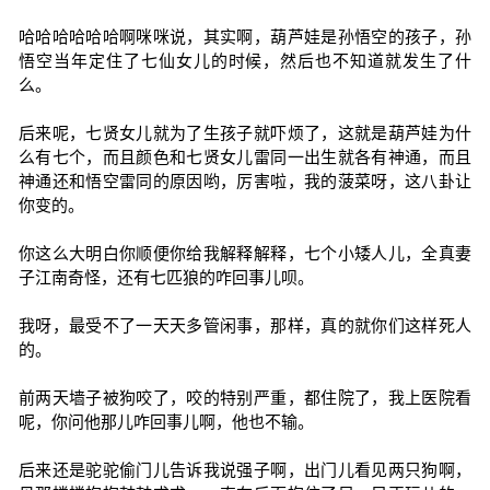
哈哈哈哈哈哈啊咪咪说，其实啊，葫芦娃是孙悟空的孩子，孙
悟空当年定住了七仙女儿的时候，然后也不知道就发生了什
么。
后来呢，七贤女儿就为了生孩子就吓烦了，这就是葫芦娃为什
么有七个，而且颜色和七贤女儿雷同一出生就各有神通，而且
神通还和悟空雷同的原因哟，厉害啦，我的菠菜呀，这八卦让
你变的。
你这么大明白你顺便你给我解释解释，七个小矮人儿，全真妻
子江南奇怪，还有七匹狼的咋回事儿呗。
我呀，最受不了一天天多管闲事，那样，真的就你们这样死人
的。
前两天墙子被狗咬了，咬的特别严重，都住院了，我上医院看
呢，你问他那儿咋回事儿啊，他也不输。
后来还是驼驼偷门儿告诉我说强子啊，出门儿看见两只狗啊，