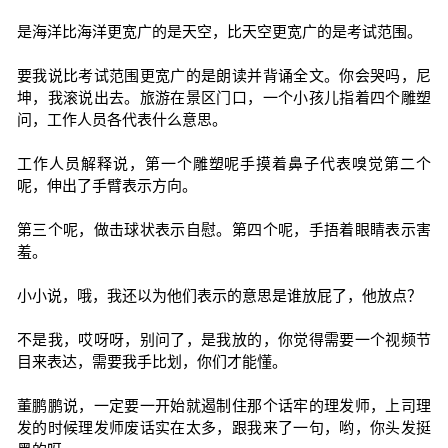
是海洋比海洋更宽广的是天空，比天空更宽广的是考试范围。
要我说比考试范围更宽广的是朗读并背诵全文。你会哭吗，尼
坤，我滚说出去。旅游在景区门口，一个小孩儿指着四个雕塑
问，工作人员各代表什么意思。
工作人员解释说，第一个雕塑呢手摸着鼻子代表嗅觉第二个
呢，伸出了手臂表示方向。
第三个呢，做击球状表示自慰。第四个呢，手捂着眼睛表示害
羞。
小小说，哦，我还以为他们表示的意思是谁放屁了，他放点？
不是我，哎呀呀，别问了，是我放的，你觉得需要一个视频节
目来表达，需要我手比划，你们才能懂。
董鹏鹏说，一定要一开始就遏制住那个话牢的理发师，上司理
发的时候理发师废话实在太多，跟我来了一句，哟，你头发挺