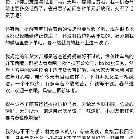
费，那你朋友是喝假酒了哦，天呐。提到话费哈，我手机春节
前也要多交话费了，省得春节期间各种单元都放假，交不了话
费了呢？
还有哦，提醒宝宝们春节前的快递也要放假了哟，现在很多地
区都已经陆续停止快递了，还没有给爸妈买年货的，赶紧到我
的微店里去下单吧，要不然就真的赶不上这一波了。
我规定的年货大吉都是送爸爸妈妈最好不过的，性价比车高的
好东西哦，赶紧去看看吧。微信搜索公众号，bo bo脱口秀，然
后下方中间的学校脑里边年货大吉好啦，祝大家大吉大利回家
过年开心喽，咱们今天节目就这样了，下期再见又是一根纯
洁，一个不能少，有多辛苦不散意苦，有钱等于钱。春节邀
欢，欢迎一家哦。具备工薪新年考。
祝福少不了陪着爸爸拉拉坑护马兵，无论是也顺不顺，总要心
情好，无为所示。范道自己吃早饺子，味道好，小朋友把红包
要青春也能燃烧？
我的心不不在乎，就为家人的小，有些没钱，直接要我回你
家，具备恭亲信念，好祝福上不了陪着爸爸妈妈，然后啊，很