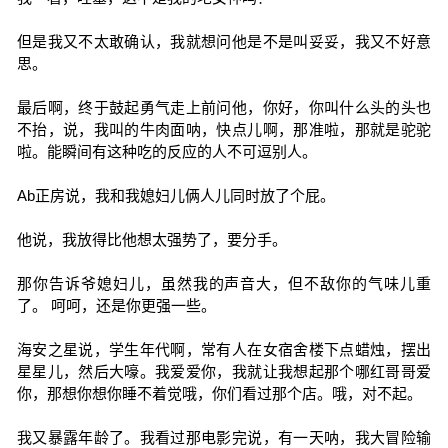
但是我又不太敢确认，我就想问他是不是叫妥妥，我又不好意
思。
最后啊，终于鼓起勇气走上前问他，你好，你叫什么头的头也
不抬，说，我叫的牛肉面呐，快点儿啊，那准啦，那就是驼驼
啦。能瞬间有这种吃的反应的人不可逗别人。
Ab正房说，我和我媳妇儿俩人儿同时放了个屁。
他说，我放得比他想太强势了，要分手。
那你告诉爷媳妇儿，虽然我的声音大，但不敌你的气味儿重
了。 呵呵，还是你更强一些。
海安之星说，学生年代啊，常有人在女宿舍楼下点蜡烛，摆出
星星儿，然后大嚎。我爱爱你，我就让我想起那个哪红哥哥爱
你，那想你想你睡不着觉哦，你们看过那个店。哦，对不起。
我又暴露年龄了。我看过那电影完说，有一天呐，我大冒险输