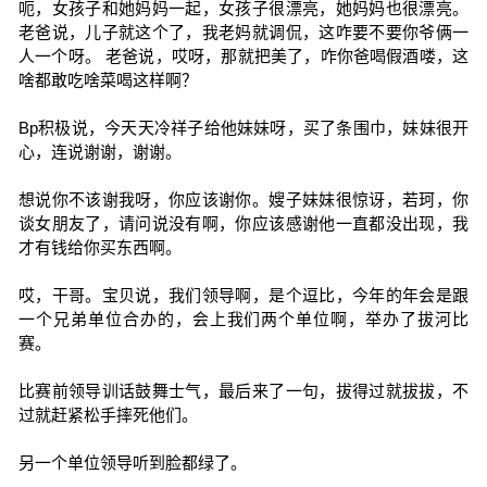
呃，女孩子和她妈妈一起，女孩子很漂亮，她妈妈也很漂亮。
老爸说，儿子就这个了，我老妈就调侃，这咋要不要你爷俩一
人一个呀。 老爸说，哎呀，那就把美了，咋你爸喝假酒喽，这
啥都敢吃啥菜喝这样啊？
Bp积极说，今天天冷祥子给他妹妹呀，买了条围巾，妹妹很开
心，连说谢谢，谢谢。
想说你不该谢我呀，你应该谢你。嫂子妹妹很惊讶，若珂，你
谈女朋友了，请问说没有啊，你应该感谢他一直都没出现，我
才有钱给你买东西啊。
哎，干哥。宝贝说，我们领导啊，是个逗比，今年的年会是跟
一个兄弟单位合办的，会上我们两个单位啊，举办了拔河比
赛。
比赛前领导训话鼓舞士气，最后来了一句，拔得过就拔拔，不
过就赶紧松手摔死他们。
另一个单位领导听到脸都绿了。