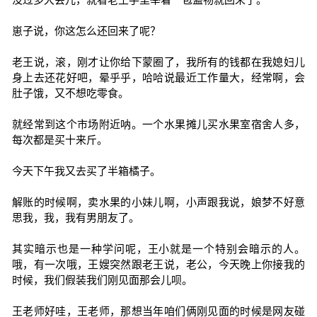
崽子说，你这怎么还回来了呢？
老王说，滚，刚才让你给下蒙圈了，我所有的钱都在我媳妇儿
身上去还花好吧，晕乎乎，哈哈说最近工作量大，经常啊，会
肚子饿，又不想吃零食。
就经常到这个市场附近呐。一个水果摊儿买水果室宿舍人多，
每次都是买十来斤。
今天下午我又去买了半箱橘子。
解账的时候啊，卖水果的小妹儿啊，小声跟我说，娘梦不好意
思我，我，我有男朋友了。
其实暗示也是一种学问呢，王小就是一个特别会暗示的人。
哦，有一次哦，王嫂突然跟老王说，老公，今天晚上你接我的
时候，我们假装我们刚见面那会儿呗。
王老师好哇，王老师，那想当年咱们俩刚见面的时候是网友碰