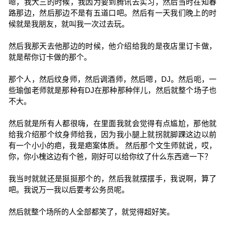
嗯，我大三的时候，我因为要到腾讯去实习，然后当时在知春
路那边，然后那边不是有五道口吧。然后有一天我们晚上的时
候就是我朋友，就叫我一次过去玩。
然后我那天去他那边的时候，他介绍给我的是夜店里订卡做，
就是帮你订卡做的那个。
那个人，然后纹身师，然后调酒师，然后嗯，DJ。然后呃，一
些瑜伽老师就是那种有DJ在那种那种伴儿，然后就整个场子也
不大。
然后就是所有人都很嗨，在里面我就会觉得有点尴尬，那他就
给我介绍那个纹身师给我，因为我小腿上就拐就脚踝这边以前
有一个小小的疤，我是疤案体质。 然后那个文生师就说，哎，
你，你小槐这边有个爸，刚好可以给你纹了什么东西遮一下？
我当时就就还是挺挺那个的，然后我就摆摆手，我说啊，算了
吧。我说万一我以后要考公务员呢。
然后就整个场所的人全部都笑了，就觉得超好笑。