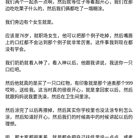
我们两个一起杀一点啊，然后就等位子等着超开心，我们在那
边吃吃栗子什么的，然后我们俩都吃了一塌糊涂。
我们旁边有个女生就是。
应该是76岁，就职场女生，他可以把那个例子吃掉，然后嘴唇
上的口红都不会沾到那个例子就非常厉害。这件事我到现在都
没有学会。
我们奶奶就看入神了，看入神以后，他跟我讲说，我送你一只
口红吧。
然后他就真的是买了一只口红物，有印象就是那个迪奥那个999
哎哟，送给我。这当时真的很很开心，就是拿回家以后，然后
就跟妈妈说我要洗澡，然后在卫生间里涂。
然后涂完了以后再擦掉，然后其实你学校里也没法涂专利怎么
涂，然后知道好开心，然后我们的时候高中的时候讲起以后的
理想。
呃，那大家都很害羞，就是都会把自己往低里说一点点，或者