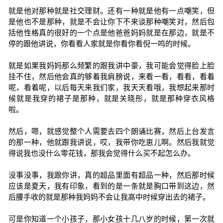
就是他对那种就是社交理财。还有一种就是他有一点嘲笑，但
是他也不是那种，就是不会让你下不来谈那种嘲笑对，然后包
括他性格真的很好的一个点是他爸爸妈妈就是在那边，就是不
停的跟他讲说，你看看人家就是你看你看倪一鸣的时候。
就是如果我妈妈那么频繁的跟我讲中豪，我可能会觉得脸上脸
挂不住，然后他会真的够着我肩膀说，来看一看，看看，看着
呢，看着呢，以后每天来我们家，我天天看哦，我想起来那时
候就是我穿的裙子是那种，就是关晓彤，就是那种穿衣风格
啦。
然后，嗯，就感觉整个人需要去四个朗诵比赛，然后上台发言
的那一种，他就跟我讲说，哎，我带你吃崽儿啊。然后我就觉
得说我也没什么零花钱，那我会觉得什么买不起怎么办。
没事没事，我跟你讲，真的超品里面有超品一种，然后那时候
应该是夏天，我有印象，看到的是一条就是胸口带到这边，然
后腰手收的就是那种我妈妈不会让我高中时候穿出去的裙子。
可是你知道一个小孩子，那小女孩十几八岁的时候，第一次就