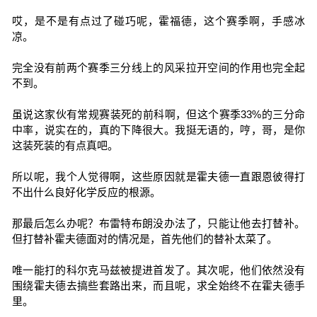
哎，是不是有点过了碰巧呢，霍福德，这个赛季啊，手感冰
凉。
完全没有前两个赛季三分线上的风采拉开空间的作用也完全起
不到。
虽说这家伙有常规赛装死的前科啊，但这个赛季33%的三分命
中率，说实在的，真的下降很大。我挺无语的，哼，哥，是你
这装死装的有点真吧。
所以呢，我个人觉得啊，这些原因就是霍夫德一直跟恩彼得打
不出什么良好化学反应的根源。
那最后怎么办呢？布雷特布朗没办法了，只能让他去打替补。
但打替补霍夫德面对的情况是，首先他们的替补太菜了。
唯一能打的科尔克马兹被提进首发了。其次呢，他们依然没有
围绕霍夫德去搞些套路出来，而且呢，求全始终不在霍夫德手
里。