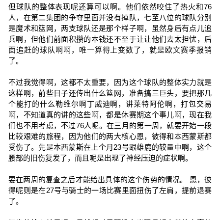
但球队的整体表现呢还算可以啊。他们依然咬住了热火和76
人，在第二集团的争夺里面并没有掉队，七至八位的球队分别
是魔术和篮网，两支球队还是那个样子啊，虽然身后有点儿追
兵啊，但他们前面积攒的本钱还不至于让让他们去太担忧，后
面追赶的球队啊啊，唯一算得上变数了，就是欧文赛季报销
了。
不过我觉得啊，这都不太重要，因为这个球队的整体实力就是
这样啊，前些日子还传出什么篮网，准备搞三巨头，要把那几
个能打的什么勒维尔啊丁威迪啊，讲莱特阿伦啊，打包交易
啊，不知道真的讲的这些啊，都是休赛期这个事儿啊，现在我
们也不用考虑，不过76人呢。在三月的第一周，就要开始一段
比较艰难的旅程，因为他们的两大核心恩，彼得和本西蒙斯都
受伤了。先是本西蒙斯在上个月23号跟雄鹿的较量中啊，这个
腰部的旧伤复发了，而且呢是出现了神经压迫的症状啊。
要在两周的复查之后才能给出具体的这个伤势的情况。 恩，彼
得呢则是在27号与骑士的一场比赛里面扭伤了左肩，提前退赛
了。