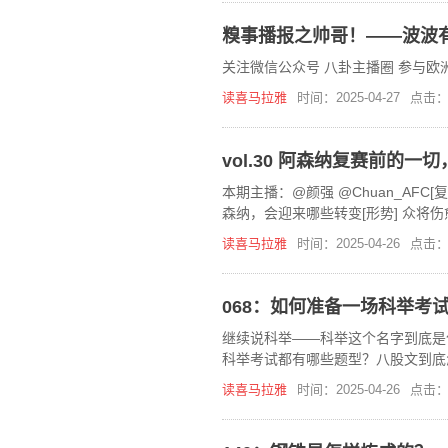
糗事播报之帅哥！——波波有理（
关注微信公众号 八卦主播圈 参与
读喜马拉雅
时间：2025-04-27
点击：
vol.30 阿森纳复赛前的一
本期主播：@颜强 @Chuan_AFC
森纳，会迎来哪些转变[形势] 众将
些潜在的
读喜马拉雅
时间：2025-04-26
点击：
068：如何准备一场科举考
继续说科举——科举这个名字到底是
科举考试都有哪些题型？八股文到底
科目？报名表怎么填？考场是怎样的
读喜马拉雅
时间：2025-04-26
点击：