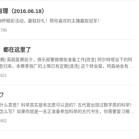
2016.06.18）
欧洲杯精彩活动，赢取好礼！帮你喜欢的主播赢取冠军！
796
切，都在这里了
[复赛] 英超复赛前夕，俱乐部要做哪些准备工作[改变] 阿尔特塔治下的阿
伤愈归来，本赛季我厂的上限已有定数[清洗] 这个转会窗，阿森纳会有哪
821
试？
什么意思？科举其实是有志愿可以选的？古代曾出现过数学类的科举！
怎么写？如果你就是一名正准备参加科举的古代书生，你需要复习哪些
？科举考试的作弊者会
802