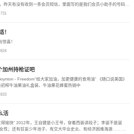
。昨天有没有收到一条会员短信，里面写的是我们会员小助手的号码，
，然后就可以跟着我们
731
适！
有惊喜！
824
个加州持枪证吧
ayna Boynton - Freedom“给大家加油，加更健康的食用油” 《随口说美国》
加州特级初榨牛油果油礼盒装、牛油果花蜂蜜热销中
833
么活
得愉快” 2012年，王自健是小王爷，穿着西装讲段子；李诞不是诞
女性；还有狂妄少年池子、有交大毕业史炎、有经济困难海源…… 现