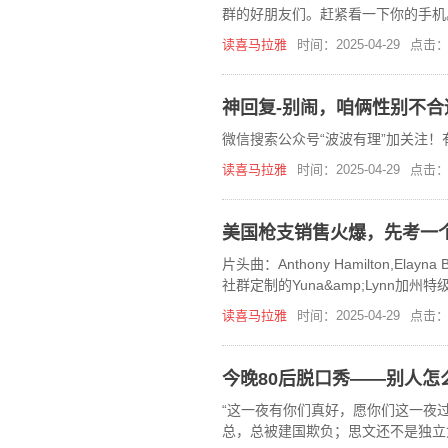
群的好朋友们。赶紧看一下你的手机
赶紧按短信上说的加入我们的会员群
读喜马拉雅
时间：2025-04-29
点击：
神回复-别闹，咱俩性别不合
微信搜索公众号“波波有理”加关注！
读喜马拉雅
时间：2025-04-29
点击：
美国枪支销售火爆，先考一
片头曲：Anthony Hamilton,El
社群定制的Yuna&amp;Lynn
读喜马拉雅
时间：2025-04-29
点击：
今晚80后脱口秀——别人怎
“这一夜有你们真好，愿你们这一夜过
总，总被建国欺负；思文还不是独立