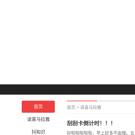
首页
首页
>
读喜马拉雅
读喜马拉雅
刮刮卡倒计时！！！
抖知识
好啦啦啦啦啦，早上好多不由理。五