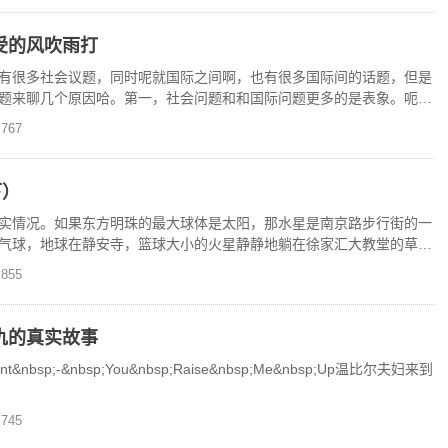
受的风吹雨打
有很多社会议题，同时呢就国际之间啊，也有很多国际间的话题，但是
题来聊几个原因哈。第一，社会问题和和国际问题更多的是表象。呃，
题，特别是这个国际之
767
下）
实情况。如果东方明珠的最大球体是太阳，那水星是南京路步行街的一
气球，地球在静安寺，篮球大小的火星静静地躺在徐家汇大教堂的草坪
我们的太阳系
855
仇的真实故事
nt&nbsp;-&nbsp;You&nbsp;Raise&nbsp;Me&nbsp;Up温比尔夫妇来到
745