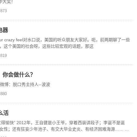
中大奖！
873
电器
 tell you. Your crazy feel对水口说，美国的听众朋友大家好。呃，前两期聊了一些
，这个美国的社会呀，这些比较宏观的话题，那这
819
，你会做什么？
浪微博：脱口秀主持人--波波
880
么活
得愉快” 2012年，王自健是小王爷，穿着西装讲段子；李诞不是诞
女性；还有狂妄少年池子、有交大毕业史炎、有经济困难海源…… 现
独家上线