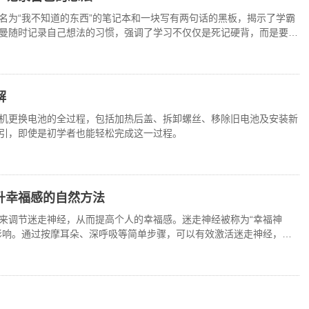
名为“我不知道的东西”的笔记本和一块写有两句话的黑板，揭示了学霸
曼随时记录自己想法的习惯，强调了学习不仅仅是死记硬背，而是要不
了这种习惯的重要性
解
8手机更换电池的全过程，包括加热后盖、拆卸螺丝、移除旧电池及安装新
引，即使是初学者也能轻松完成这一过程。
升幸福感的自然方法
来调节迷走神经，从而提高个人的幸福感。迷走神经被称为“幸福神
影响。通过按摩耳朵、深呼吸等简单步骤，可以有效激活迷走神经，带