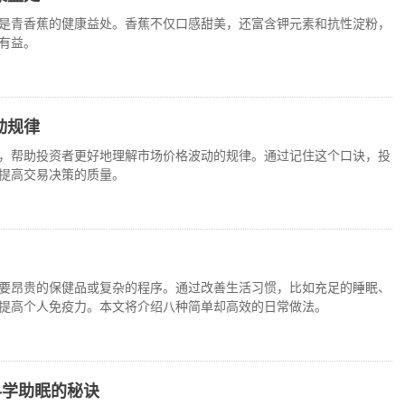
是青香蕉的健康益处。香蕉不仅口感甜美，还富含钾元素和抗性淀粉，
有益。
动规律
，帮助投资者更好地理解市场价格波动的规律。通过记住这个口诀，投
提高交易决策的质量。
要昂贵的保健品或复杂的程序。通过改善生活习惯，比如充足的睡眠、
提高个人免疫力。本文将介绍八种简单却高效的日常做法。
科学助眠的秘诀