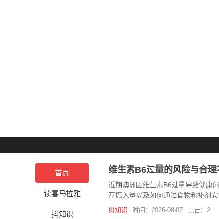
维生素B6过量的风险与合理
首页
近期澳洲因维生素B6过量导致健康
读喜马拉雅
荐摄入量以及如何通过食物和补剂安
抖知识
时间：2026-08-07
点击：2
抖知识