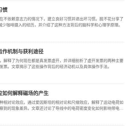
习惯
在不依赖意志力的情况下，建立良好习惯并退出坏习惯。脱不花分享了
和减少咖啡摄入的经历，并介绍了这种方法背后的脑科学和心理学原理。
运作机制与获利途径
，解释了为何现在都是真发票虚开，并详细剖析了虚开发票的两种主要
发票。文章揭示了这些操作背后的经济动机以及具体操作手法。
应如何解释磁场的产生
种相对论效应。通过爱因斯坦的相对论和尺缩效应，解释了运动电荷如
察到的现象差异。文章还讨论了导线中的电荷密度变化如何影响带电物