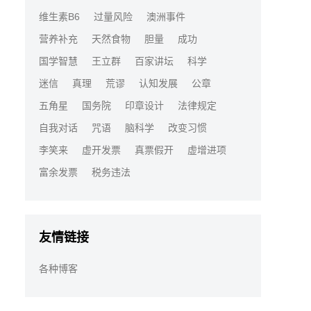
维生素B6
过量风险
澳洲事件
营养补充
天然食物
胆量
成功
国学智慧
王立群
百家讲坛
科学
迷信
真理
荒谬
认知发展
公章
五角星
国务院
印章设计
法律规定
自我对话
咒语
脑科学
改变习惯
李笑来
虚开发票
真票假开
虚增进项
富余发票
税务违法
友情链接
各种博客